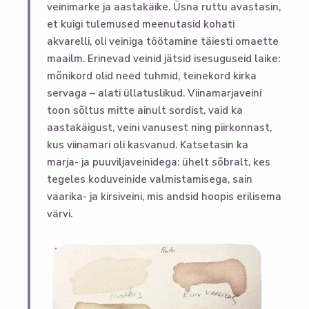
veinimarke ja aastakäike. Üsna ruttu avastasin,
et kuigi tulemused meenutasid kohati
akvarelli, oli veiniga töötamine täiesti omaette
maailm. Erinevad veinid jätsid isesuguseid laike:
mõnikord olid need tuhmid, teinekord kirka
servaga – alati üllatuslikud. Viinamarjaveini
toon sõltus mitte ainult sordist, vaid ka
aastakäigust, veini vanusest ning piirkonnast,
kus viinamari oli kasvanud. Katsetasin ka
marja- ja puuviljaveinidega: ühelt sõbralt, kes
tegeles koduveinide valmistamisega, sain
vaarika- ja kirsiveini, mis andsid hoopis erilisema
värvi.