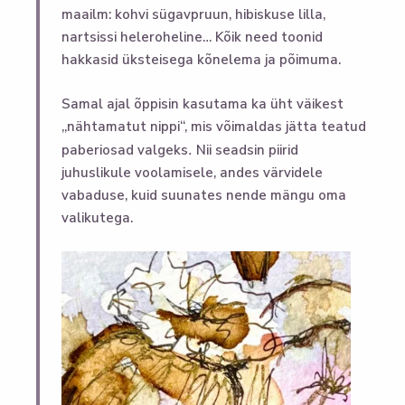
maailm: kohvi sügavpruun, hibiskuse lilla,
nartsissi heleroheline… Kõik need toonid
hakkasid üksteisega kõnelema ja põimuma.
Samal ajal õppisin kasutama ka üht väikest
„nähtamatut nippi“, mis võimaldas jätta teatud
.
paberiosad valgeks
Nii seadsin piirid
juhuslikule voolamisele, andes värvidele
vabaduse, kuid suunates nende mängu oma
valikutega.