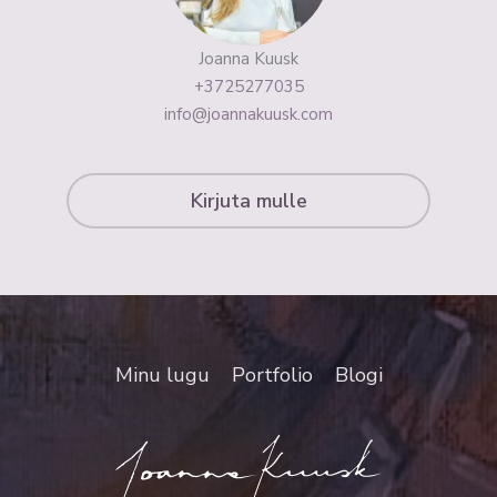
Joanna Kuusk
+3725277035
info@joannakuusk.com
Kirjuta mulle
Minu lugu
Portfolio
Blogi