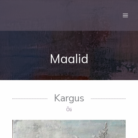
Skip
to
content
Maalid
Kargus
Õli