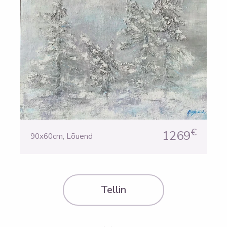
€
1269
90x60cm
,
Lõuend
Tellin