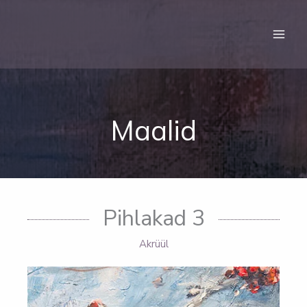
Skip
to
content
Maalid
Pihlakad 3
Akrüül