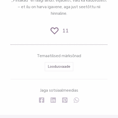
„Pihlakad“ ei räägi ainult viljadest, vaid ka kaduvusest
– et ilu on harva igavene, aga just seetõttu nii
hinnaline.
11
Temaatilised märksõnad
Loodusvaade
Jaga sotsiaalmeedias