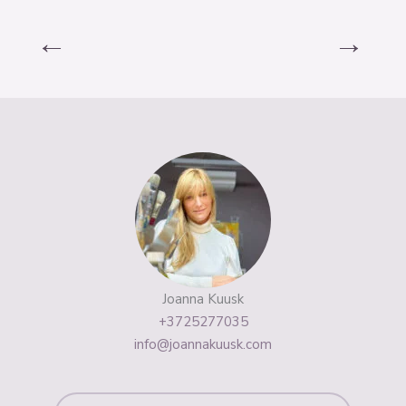
←
→
Joanna Kuusk
+3725277035
info@joannakuusk.com