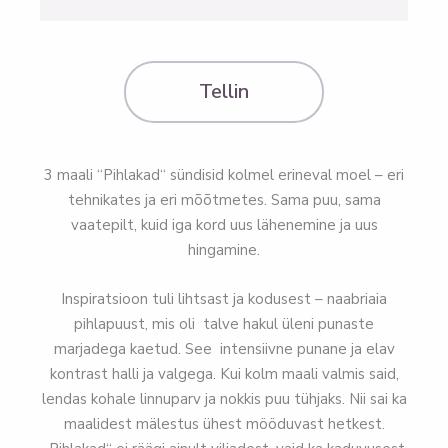
Tellin
3 maali “Pihlakad“ sündisid kolmel erineval moel – eri
tehnikates ja eri mõõtmetes. Sama puu, sama
vaatepilt, kuid iga kord uus lähenemine ja uus
hingamine.
Inspiratsioon tuli lihtsast ja kodusest – naabriaia
pihlapuust, mis oli talve hakul üleni punaste
marjadega kaetud. See intensiivne punane ja elav
kontrast halli ja valgega. Kui kolm maali valmis said,
lendas kohale linnuparv ja nokkis puu tühjaks. Nii sai ka
maalidest mälestus ühest mööduvast hetkest.