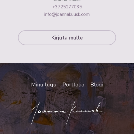
+3725277035
info@joannakuusk.com
Kirjuta mulle
Minu lugu
Portfolio
Blogi