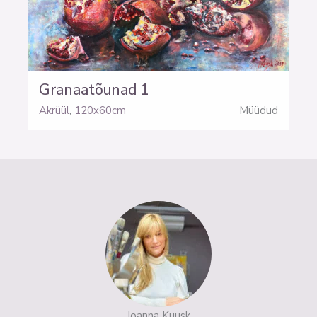
Granaatõunad 1
Akrüül
,
120x60cm
Müüdud
Joanna Kuusk