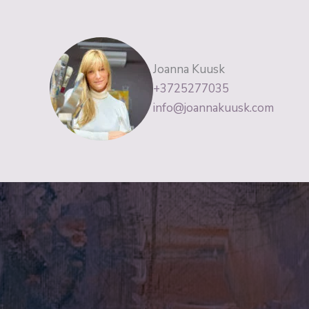
Joanna Kuusk
+3725277035
info@joannakuusk.com