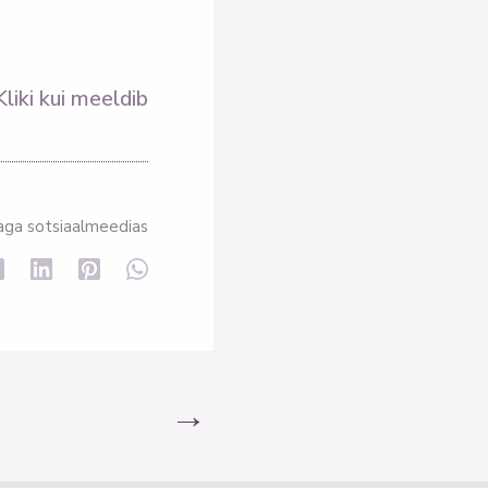
Kliki kui meeldib
aga sotsiaalmeedias
→