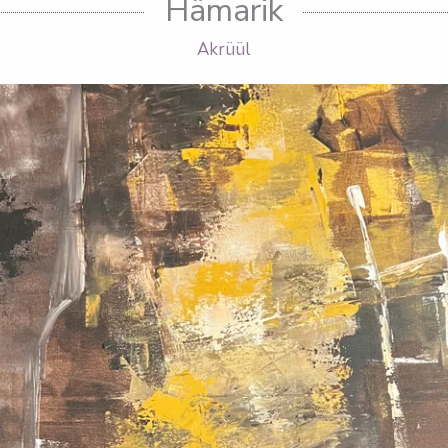
Hämarik
Akrüül