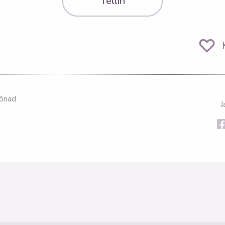
Tellin
sõnad
J