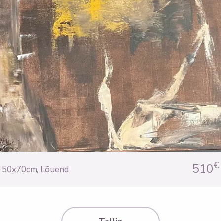
€
510
50x70cm
,
Lõuend