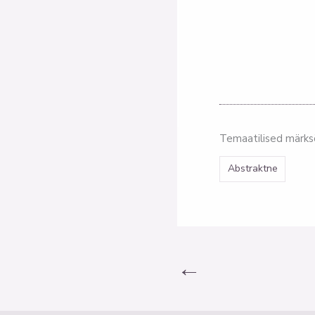
Temaatilised märk
Abstraktne
←