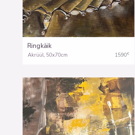
Ringkäik
€
Akrüül
,
50x70cm
1590