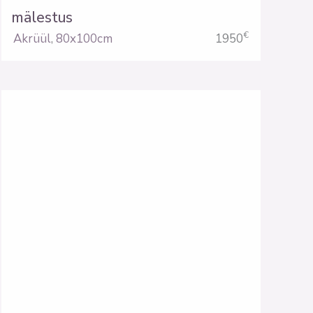
mälestus
€
Akrüül
,
80x100cm
1950