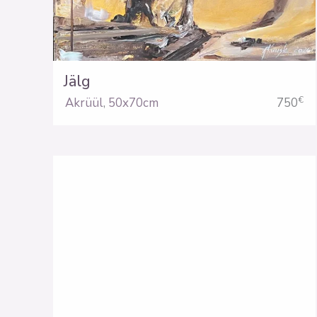
Jälg
€
Akrüül
,
50x70cm
750