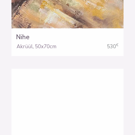
Nihe
€
Akrüül
,
50x70cm
530