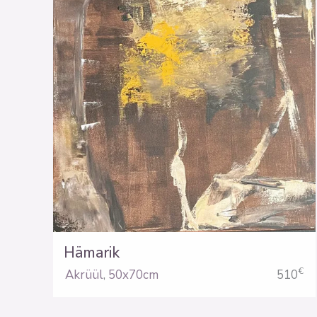
Hämarik
€
Akrüül
,
50x70cm
510