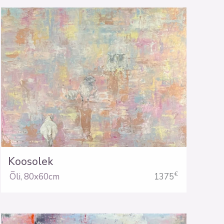
Koosolek
€
Õli
,
80x60cm
1375