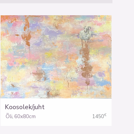
Koosolek/juht
€
Õli
,
60x80cm
1450