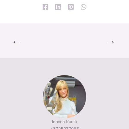
←
→
Joanna Kuusk
+3725277035