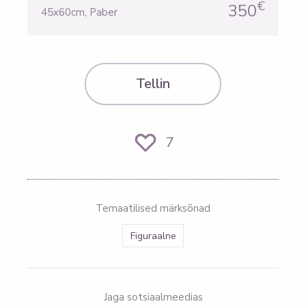
€
350
45x60cm
,
Paber
Tellin
7
Temaatilised märksõnad
Figuraalne
Jaga sotsiaalmeedias