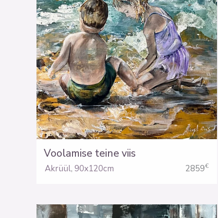
Voolamise teine viis
€
Akrüül
,
90x120cm
2859