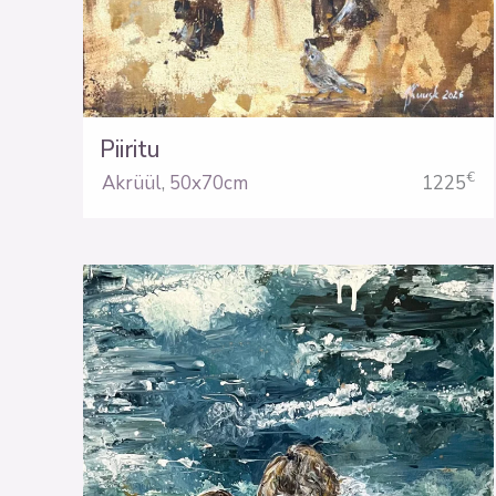
Piiritu
€
Akrüül
,
50x70cm
1225