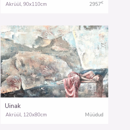
€
Akrüül
,
90x110cm
2957
Uinak
Akrüül
,
120x80cm
Müüdud