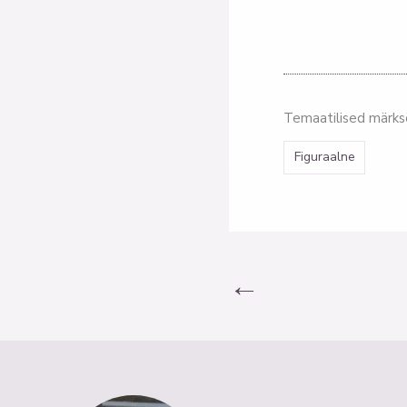
Temaatilised märk
Figuraalne
←