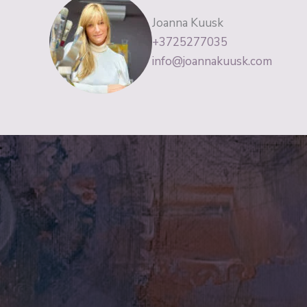
Joanna Kuusk
+3725277035
info@joannakuusk.com