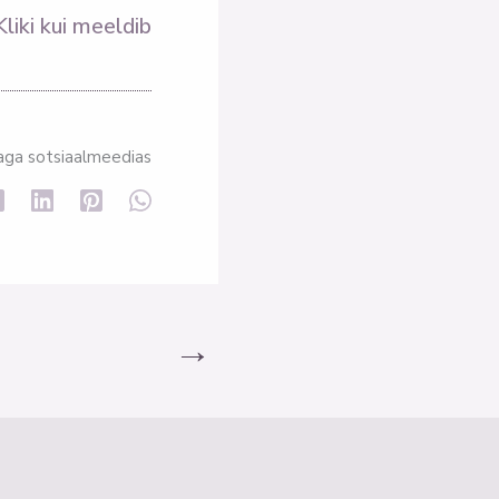
Kliki kui meeldib
aga sotsiaalmeedias
→