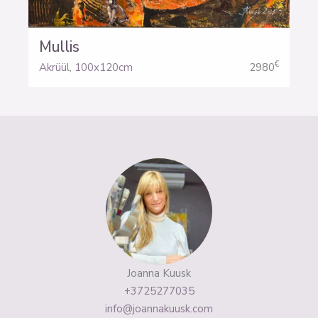
Mullis
€
Akrüül
,
100x120cm
2980
Joanna Kuusk
+3725277035
info@joannakuusk.com