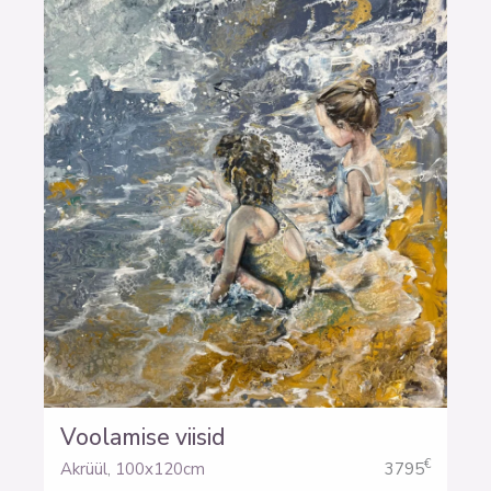
Voolamise viisid
€
Akrüül
,
100x120cm
3795