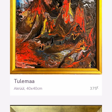
Tulemaa
€
Akrüül
,
40x40cm
375