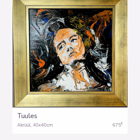
Tuules
€
Akrüül
,
40x40cm
675