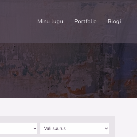
Minu lugu
Portfolio
Blogi