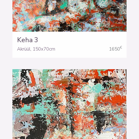
Keha 3
€
Akrüül
,
150x70cm
1650