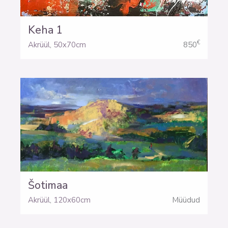
Keha 1
€
Akrüül
,
50x70cm
850
Šotimaa
Akrüül
,
120x60cm
Müüdud