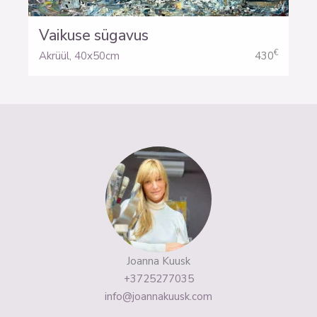
Vaikuse sügavus
€
Akrüül
,
40x50cm
430
Joanna Kuusk
+3725277035
info@joannakuusk.com