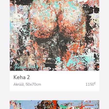
Keha 2
€
Akrüül
,
50x70cm
1150