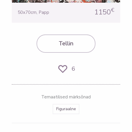
€
1150
50x70cm
,
Papp
Tellin
6
Temaatilised märksõnad
Figuraalne