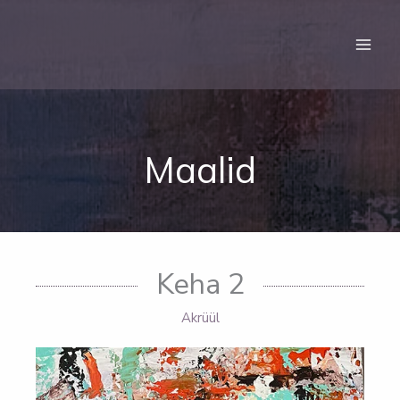
Skip
to
content
Maalid
Keha 2
Akrüül