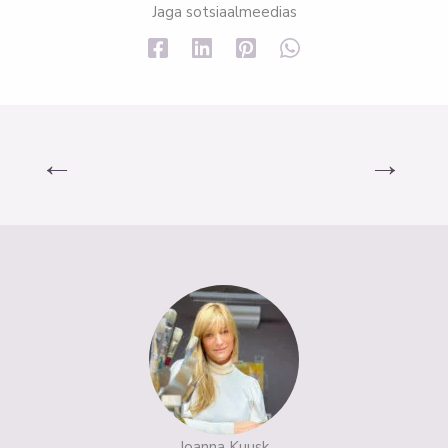
Jaga sotsiaalmeedias
←
→
Joanna Kuusk