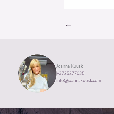
←
Joanna Kuusk
+3725277035
info@joannakuusk.com