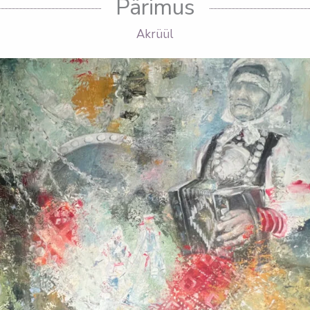
Pärimus
Akrüül