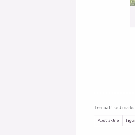
Temaatilised märk
Abstraktne
Figu