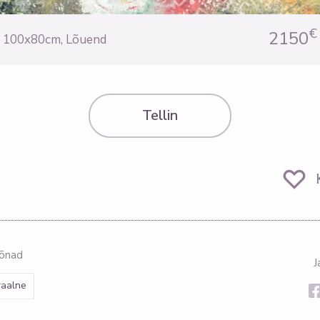
€
2150
100x80cm
,
Lõuend
Tellin
sõnad
J
raalne