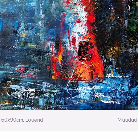
60x90cm
,
Lõuend
Müüdud