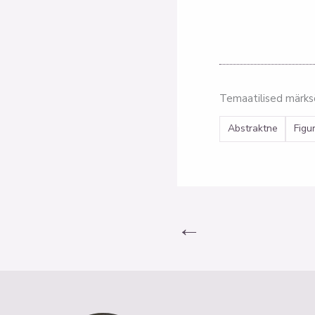
Temaatilised märk
Abstraktne
Figu
←