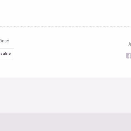
sõnad
J
raalne