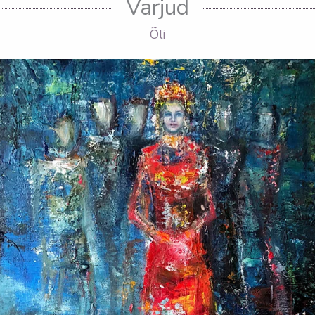
Varjud
Õli