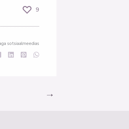
9
aga sotsiaalmeedias
→