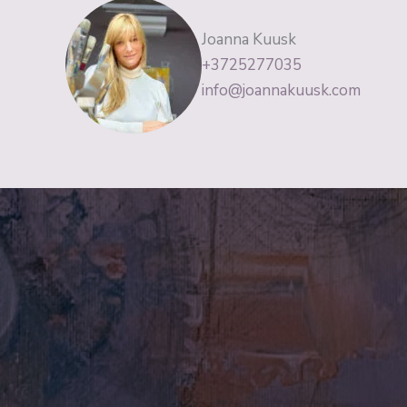
Joanna Kuusk
+3725277035
info@joannakuusk.com